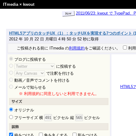
ITmedia
×
kwout
2011/06/23: kwout で Ty
HTML5アプリのタッチUX（1）：タッチUXを実現する7つのポイント (1/2)
2012 年 10 月 22 日 月曜日 4 時 50 分 52 秒に取得
ご投稿される前に ITmedia の
利用規約
をご確認ください。
利用
ブログに投稿する
に投稿する
で注釈を付ける
動画／音声でコメントを付ける
HTML5
メールで知らせる
※ 利用規約に同意しないと利用できません。
オリジナル
フリーサイズ 横
ピクセル 縦
ピクセル
枠をつける
角を丸くする
影をつける