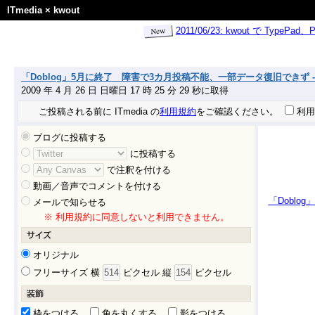
ITmedia
×
kwout
2011/06/23: kwout で Ty
「Doblog」5月に終了 障害で3カ月投稿不能、一部データ復旧できず - ITm
2009 年 4 月 26 日 日曜日 17 時 25 分 29 秒に取得
ご投稿される前に ITmedia の
利用規約
をご確認ください。
利用
ブログに投稿する
に投稿する
で注釈を付ける
動画／音声でコメントを付ける
「Doblo
メールで知らせる
※ 利用規約に同意しないと利用できません。
オリジナル
フリーサイズ 横
ピクセル 縦
ピクセル
枠をつける
角を丸くする
影をつける