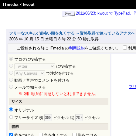
ITmedia
×
kwout
2011/06/23: kwout で Ty
フリーなスキル: 資格い頭を丸くする ～資格取得で迷っているアナタへ
2008 年 10 月 15 日 水曜日 8 時 22 分 50 秒に取得
ご投稿される前に ITmedia の
利用規約
をご確認ください。
利用
ブログに投稿する
に投稿する
で注釈を付ける
動画／音声でコメントを付ける
フ
メールで知らせる
※ 利用規約に同意しないと利用できません。
オリジナル
フリーサイズ 横
ピクセル 縦
ピクセル
枠をつける
角を丸くする
影をつける