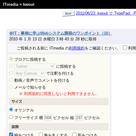
ITmedia
×
kwout
2011/06/23: kwout で Ty
＠IT：事例に学ぶWebシステム開発のワンポイント（10）
2010 年 1 月 13 日 水曜日 3 時 43 分 28 秒に取得
ご投稿される前に ITmedia の
利用規約
をご確認ください。
利用
ブログに投稿する
に投稿する
で注釈を付ける
動画／音声でコメントを付ける
メールで知らせる
※ 利用規約に同意しないと利用できません。
オリジナル
フリーサイズ 横
ピクセル 縦
ピクセル
枠をつける
角を丸くする
影をつける