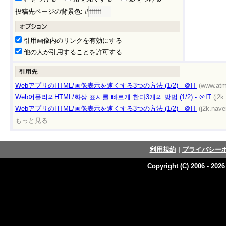
投稿先ページの背景色: #
引用画像内のリンクを有効にする
他の人が引用することを許可する
WebアプリのHTML/画像表示を速くする3つの方法 (1/2) - ＠IT
(www.atma
Web어플리의HTML/화상 표시를 빠르게 한다3개의 방법 (1/2) - ＠IT
(j2k
WebアプリのHTML/画像表示を速くする3つの方法 (1/2) - ＠IT
(j2k.nave
もっと見る
利用規約
|
プライバシー
Copyright (C) 2006 - 202