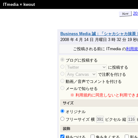
ITmedia
×
kwout
2
Business Media 誠：「シャカシャカ
2008 年 4 月 14 日 月曜日 3 時 32 分 19
ご投稿される前に ITmedia の
利用規
ブログに投稿する
に投稿する
で注釈を付ける
動画／音声でコメントを付ける
メールで知らせる
※ 利用規約に同意しないと利用でき
オリジナル
フリーサイズ 横
ピクセル 縦
枠をつける
角を丸くする
影を