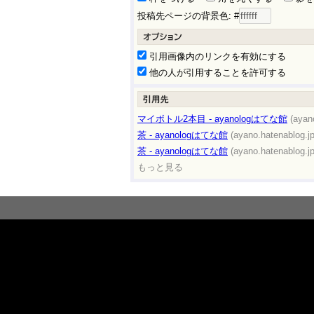
投稿先ページの背景色: #
引用画像内のリンクを有効にする
他の人が引用することを許可する
マイボトル2本目 - ayanologはてな館
(ayan
茶 - ayanologはてな館
(ayano.hatenablog.jp
茶 - ayanologはてな館
(ayano.hatenablog.jp
もっと見る