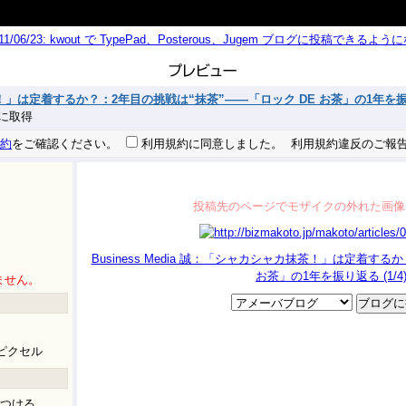
011/06/23: kwout で TypePad、Posterous、Jugem ブログに投稿できる
抹茶！」は定着するか？：2年目の挑戦は“抹茶”——「ロック DE お茶」の1年を振り返
 秒に取得
約
をご確認ください。
利用規約に同意しました。
利用規約違反のご報
投稿先のページでモザイクの外れた画像
Business Media 誠：「シャカシャカ抹茶！」は定着する
お茶」の1年を振り返る (1/4
ません。
ピクセル
つける