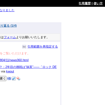
引用履歴
|
使い方
ようになりました
る (1/4)
告は
フォーム
よりお願いいたします。
引用範囲を再指定する
をご覧いただけます。
か？：2年目の挑戦は“抹茶”——「ロック DE
)
via
kwout