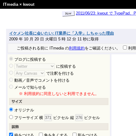
ITmedia
×
kwout
2011/06/23: kwout で Ty
イケメン社長に会いたい: IT業界に「入学」しちゃった理由
2009 年 10 月 20 日 火曜日 5 時 12 分 11 秒に取得
ご投稿される前に ITmedia の
利用規約
をご確認ください。
利用
ブログに投稿する
に投稿する
で注釈を付ける
動画／音声でコメントを付ける
メールで知らせる
※ 利用規約に同意しないと利用できません。
オリジナル
フリーサイズ 横
ピクセル 縦
ピクセル
枠をつける
角を丸くする
影をつける