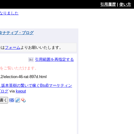
引用履歴
|
使い方
ようになりました
ルタナティブ・ブログ
告は
フォーム
よりお願いいたします。
引用範囲を再指定する
をご覧いただけます。
坂本英樹の繋いで稼ぐBtoBマーケティン
ブログ
via
kwout