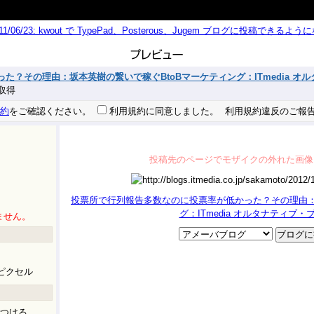
011/06/23: kwout で TypePad、Posterous、Jugem ブログに投稿できる
？その理由：坂本英樹の繋いで稼ぐBtoBマーケティング：ITmedia オ
に取得
約
をご確認ください。
利用規約に同意しました。
利用規約違反のご報
投稿先のページでモザイクの外れた画像
投票所で行列報告多数なのに投票率が低かった？その理由：
グ：ITmedia オルタナティブ・
ません。
ピクセル
つける