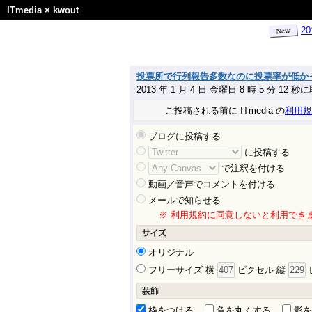
ITmedia
×
kwout
2
投票所で行列報告多数なのに投票率が低かった
2013 年 1 月 4 日 金曜日 8 時 5 分 12 秒
ご投稿される前に ITmedia の
利用規
ブログに投稿する
に投稿する
で注釈を付ける
動画／音声でコメントを付ける
メールで知らせる
※ 利用規約に同意しないと利用でき
オリジナル
フリーサイズ 横
ピクセル 縦
枠をつける
角を丸くする
影を