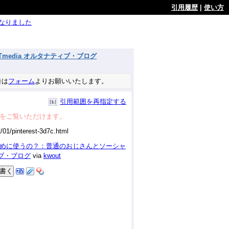
引用履歴
|
使い方
ようになりました
media オルタナティブ・ブログ
告は
フォーム
よりお願いいたします。
引用範囲を再指定する
をご覧いただけます。
のために使うの？：普通のおじさんとソーシャ
ィブ・ブログ
via
kwout