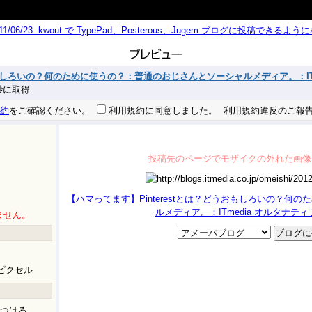
011/06/23: kwout で TypePad、Posterous、Jugem ブログに投稿できる
うおもしろいの？何のために使うの？：普通のおじさんとソーシャルメディア。：IT
4 秒に取得
約
をご確認ください。
利用規約に同意しました。
利用規約違反のご報
投稿先のページでモザイクの外れた画像
【ハマってます】Pinterestとは？どうおもしろいの？何
ルメディア。：ITmedia オルタナテ
ません。
ピクセル
つける