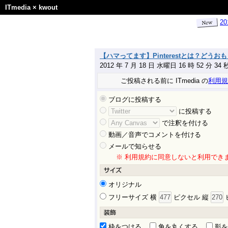
ITmedia
×
kwout
2
【ハマってます】Pinterestとは？ど
2012 年 7 月 18 日 水曜日 16 時 52 分 3
ご投稿される前に ITmedia の
利用規
ブログに投稿する
に投稿する
で注釈を付ける
動画／音声でコメントを付ける
メールで知らせる
※ 利用規約に同意しないと利用でき
オリジナル
フリーサイズ 横
ピクセル 縦
枠をつける
角を丸くする
影を