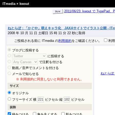
ITmedia
×
kwout
2011/06/23: kwout で Ty
ねとらぼ：「かぐや」萌えキャラ化 JAXAサイトでイラスト公開 - ITmed
2008 年 10 月 11 日 土曜日 15 時 11 分 22 秒に取得
ご投稿される前に ITmedia の
利用規約
をご確認ください。
利用
ブログに投稿する
に投稿する
で注釈を付ける
動画／音声でコメントを付ける
ねとらぼ：
メールで知らせる
※ 利用規約に同意しないと利用できません。
オリジナル
フリーサイズ 横
ピクセル 縦
ピクセル
枠をつける
角を丸くする
影をつける