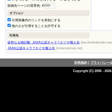
投稿先ページの背景色: #
引用画像内のリンクを有効にする
他の人が引用することを許可する
徒然なる雑記帳: JAXA公認キャラ？かぐや擬人化
(taschenkalender.see
JAXA公認キャラ？かぐや擬人化
(minazukimay.net)
利用規約
|
プライバシー
Copyright (C) 2006 - 202