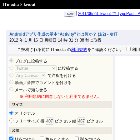
ITmedia
×
kwout
2011/06/23: kwout で Ty
Androidアプリ作成の基本“Activity”とは何か？ (1/2) - ＠IT
2012 年 1 月 16 日 月曜日 14 時 31 分 38 秒に取得
ご投稿される前に ITmedia の
利用規約
をご確認ください。
利用
ブログに投稿する
に投稿する
で注釈を付ける
動画／音声でコメントを付ける
メールで知らせる
※ 利用規約に同意しないと利用できません。
オリジナル
フリーサイズ 横
ピクセル 縦
ピクセル
枠をつける
角を丸くする
影をつける