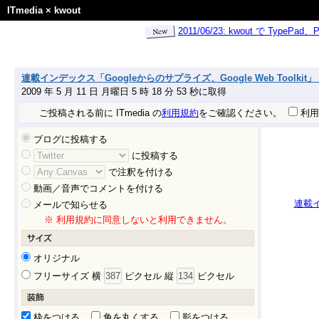
ITmedia
×
kwout
2011/06/23: kwout で Ty
連載インデックス「Googleからのサプライズ、Google Web Toolkit」 -
2009 年 5 月 11 日 月曜日 5 時 18 分 53 秒に取得
ご投稿される前に ITmedia の
利用規約
をご確認ください。
利用
ブログに投稿する
に投稿する
で注釈を付ける
動画／音声でコメントを付ける
連載イ
メールで知らせる
※ 利用規約に同意しないと利用できません。
オリジナル
フリーサイズ 横
ピクセル 縦
ピクセル
枠をつける
角を丸くする
影をつける