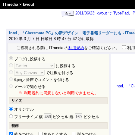
ITmedia
×
kwout
2011/06/23: kwout で Ty
Intel、「Classmate PC」の新デザイン 電子書籍リーダーにも - ITm
2010 年 3 月 7 日 日曜日 8 時 47 分 42 秒に取得
ご投稿される前に ITmedia の
利用規約
をご確認ください。
利用
ブログに投稿する
に投稿する
で注釈を付ける
動画／音声でコメントを付ける
Intel、
メールで知らせる
※ 利用規約に同意しないと利用できません。
オリジナル
フリーサイズ 横
ピクセル 縦
ピクセル
枠をつける
角を丸くする
影をつける