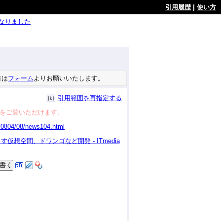
引用履歴
|
使い方
ようになりました
告は
フォーム
よりお願いいたします。
引用範囲を再指定する
をご覧いただけます。
仮想空間、ドワンゴなど開発 - ITmedia