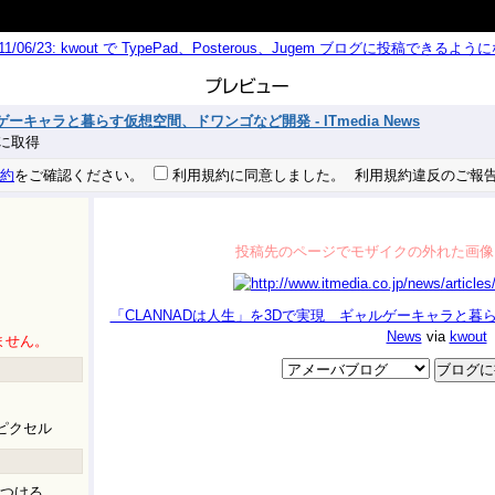
011/06/23: kwout で TypePad、Posterous、Jugem ブログに投稿できる
ーキャラと暮らす仮想空間、ドワンゴなど開発 - ITmedia News
 秒に取得
約
をご確認ください。
利用規約に同意しました。
利用規約違反のご報
投稿先のページでモザイクの外れた画像
「CLANNADは人生」を3Dで実現 ギャルゲーキャラと暮らす
News
via
kwout
ません。
ピクセル
つける