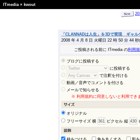
ITmedia
×
kwout
2
「CLANNADは人生」を3Dで実現 ギャルゲ
2008 年 4 月 8 日 火曜日 22 時 50 分 44
ご投稿される前に ITmedia の
利用規
ブログに投稿する
に投稿する
で注釈を付ける
動画／音声でコメントを付ける
メールで知らせる
※ 利用規約に同意しないと利用でき
オリジナル
フリーサイズ 横
ピクセル 縦
枠をつける
角を丸くする
影を