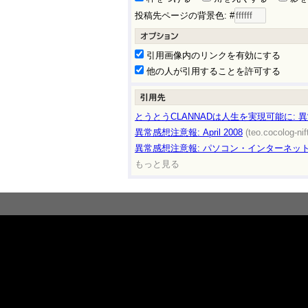
投稿先ページの背景色: #
引用画像内のリンクを有効にする
他の人が引用することを許可する
とうとうCLANNADは人生を実現可能に: 
異常感想注意報: April 2008
(teo.cocolog-ni
異常感想注意報: パソコン・インターネッ
もっと見る