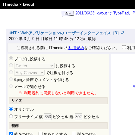
ITmedia
×
kwout
2011/06/23: kwout で Ty
＠IT：Webアプリケーションのユーザーインターフェイス［3］-2
2009 年 3 月 9 日 月曜日 11 時 45 分 12 秒に取得
ご投稿される前に ITmedia の
利用規約
をご確認ください。
利用
ブログに投稿する
に投稿する
で注釈を付ける
動画／音声でコメントを付ける
メールで知らせる
※ 利用規約に同意しないと利用できません。
オリジナル
フリーサイズ 横
ピクセル 縦
ピクセル
枠をつける
角を丸くする
影をつける