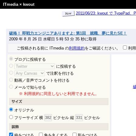
ITmedia
×
kwout
2011/06/23: kwout で Ty
破格！ 即戦力エンジニアありますよ: 第1回 就職、夢に見たSE！
2009 年 8 月 26 日 水曜日 5 時 53 分 35 秒に取得
ご投稿される前に ITmedia の
利用規約
をご確認ください。
利用
ブログに投稿する
に投稿する
で注釈を付ける
動画／音声でコメントを付ける
メールで知らせる
※ 利用規約に同意しないと利用できません。
オリジナル
フリーサイズ 横
ピクセル 縦
ピクセル
枠をつける
角を丸くする
影をつける