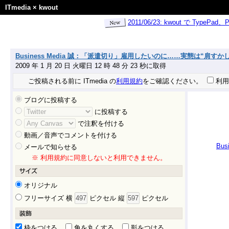
ITmedia
×
kwout
2011/06/23: kwout で Ty
Business Media 誠：「派遣切り」雇用したいのに……実態は“肩すかし
2009 年 1 月 20 日 火曜日 12 時 48 分 23 秒に取得
ご投稿される前に ITmedia の
利用規約
をご確認ください。
利用
ブログに投稿する
に投稿する
で注釈を付ける
動画／音声でコメントを付ける
Bu
メールで知らせる
※ 利用規約に同意しないと利用できません。
オリジナル
フリーサイズ 横
ピクセル 縦
ピクセル
枠をつける
角を丸くする
影をつける