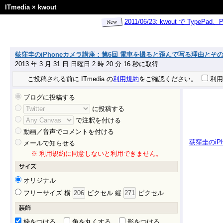
ITmedia
×
kwout
2011/06/23: kwout で Ty
荻窪圭のiPhoneカメラ講座：第6回 電車を撮ると歪んで写る理由とその対策 - 
2013 年 3 月 31 日 日曜日 2 時 20 分 16 秒に取得
ご投稿される前に ITmedia の
利用規約
をご確認ください。
利用
ブログに投稿する
に投稿する
で注釈を付ける
動画／音声でコメントを付ける
荻窪圭のiP
メールで知らせる
※ 利用規約に同意しないと利用できません。
オリジナル
フリーサイズ 横
ピクセル 縦
ピクセル
枠をつける
角を丸くする
影をつける