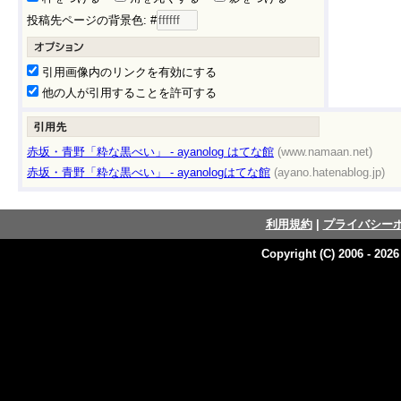
投稿先ページの背景色: #
引用画像内のリンクを有効にする
他の人が引用することを許可する
赤坂・青野「粋な黒べい」 - ayanolog はてな館
(www.namaan.net)
赤坂・青野「粋な黒べい」 - ayanologはてな館
(ayano.hatenablog.jp)
利用規約
|
プライバシー
Copyright (C) 2006 - 202