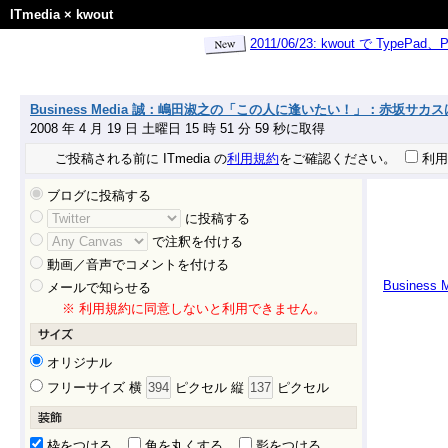
ITmedia
×
kwout
2011/06/23: kwout で Ty
Business Media 誠：嶋田淑之の「この人に逢いたい！」：赤坂サ
2008 年 4 月 19 日 土曜日 15 時 51 分 59 秒に取得
ご投稿される前に ITmedia の
利用規約
をご確認ください。
利用
ブログに投稿する
に投稿する
で注釈を付ける
動画／音声でコメントを付ける
Busin
メールで知らせる
※ 利用規約に同意しないと利用できません。
オリジナル
フリーサイズ 横
ピクセル 縦
ピクセル
枠をつける
角を丸くする
影をつける