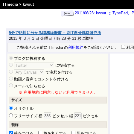
ITmedia
×
kwout
2011/06/23: kwout で Ty
5分で絶対に分かる職務経歴書 − ＠IT自分戦略研究所
2013 年 3 月 1 日 金曜日 7 時 28 分 31 秒に取得
ご投稿される前に ITmedia の
利用規約
をご確認ください。
利用
ブログに投稿する
に投稿する
で注釈を付ける
動画／音声でコメントを付ける
メールで知らせる
※ 利用規約に同意しないと利用できません。
オリジナル
フリーサイズ 横
ピクセル 縦
ピクセル
枠をつける
角を丸くする
影をつける