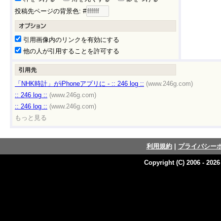
投稿先ページの背景色: #
引用画像内のリンクを有効にする
他の人が引用することを許可する
「NHK時計」がiPhoneアプリに - :: 246 log ::
(www.246g.com)
:: 246 log ::
(www.246g.com)
:: 246 log ::
(www.246g.com)
もっと見る
利用規約
|
プライバシー
Copyright (C) 2006 - 202