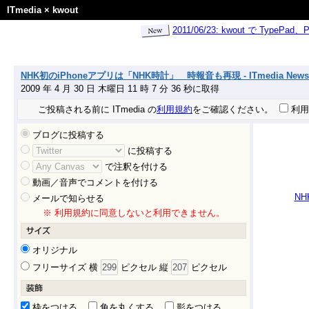
ITmedia
×
kwout
2011/06/23: kwout で Ty
NHK初のiPhoneアプリは「NHK時計」 時報音も再現 - ITmedia News
2009 年 4 月 30 日 木曜日 11 時 7 分 36 秒に取得
ご投稿される前に ITmedia の
利用規約
をご確認ください。
利用
ブログに投稿する
に投稿する
で注釈を付ける
動画／音声でコメントを付ける
NH
メールで知らせる
※ 利用規約に同意しないと利用できません。
オリジナル
フリーサイズ 横
ピクセル 縦
ピクセル
枠をつける
角を丸くする
影をつける