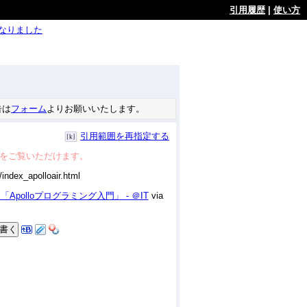
引用履歴
|
使い方
ようになりました
告は
フォーム
よりお願いいたします。
引用範囲を再指定する
をご覧いただけます。
polloプログラミング入門」 - ＠IT
via