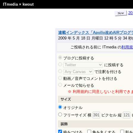
ITmedia
×
kwout
2
連載インデックス「Apollo改めAIRプログ
2009 年 5 月 18 日 月曜日 12 時 5 分 34
ご投稿される前に ITmedia の
利用規
ブログに投稿する
に投稿する
で注釈を付ける
動画／音声でコメントを付ける
メールで知らせる
※ 利用規約に同意しないと利用でき
オリジナル
フリーサイズ 横
ピクセル 縦
枠をつける
角を丸くする
影を