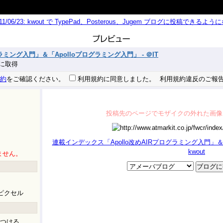
011/06/23: kwout で TypePad、Posterous、Jugem ブログに投稿できる
ラミング入門」＆「Apolloプログラミング入門」 - ＠IT
 秒に取得
約
をご確認ください。
利用規約に同意しました。
利用規約違反のご報
投稿先のページでモザイクの外れた画像
連載インデックス「Apollo改めAIRプログラミング入門」＆「A
kwout
ません。
ピクセル
つける