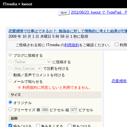
ITmedia
×
kwout
2011/06/23: kwout で Ty
恋愛感情で仕事はできるか？: 勉強会に対して情熱的に考えた結果が行
2009 年 10 月 1 日 木曜日 5 時 58 分 1 秒に取得
ご投稿される前に ITmedia の
利用規約
をご確認ください。
利用
ブログに投稿する
に投稿する
で注釈を付ける
動画／音声でコメントを付ける
恋愛感情
メールで知らせる
※ 利用規約に同意しないと利用できません。
オリジナル
フリーサイズ 横
ピクセル 縦
ピクセル
枠をつける
角を丸くする
影をつける