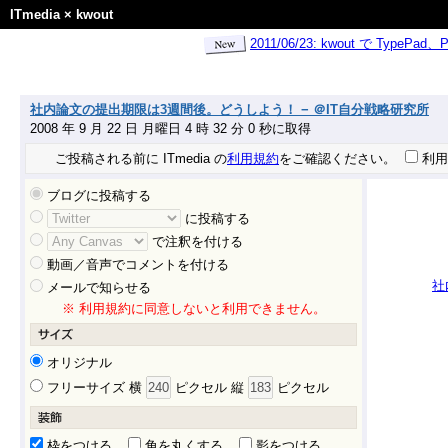
ITmedia
×
kwout
2011/06/23: kwout で Ty
社内論文の提出期限は3週間後。どうしよう！ − ＠IT自分戦略研究所
2008 年 9 月 22 日 月曜日 4 時 32 分 0 秒に取得
ご投稿される前に ITmedia の
利用規約
をご確認ください。
利用
ブログに投稿する
に投稿する
で注釈を付ける
動画／音声でコメントを付ける
社
メールで知らせる
※ 利用規約に同意しないと利用できません。
オリジナル
フリーサイズ 横
ピクセル 縦
ピクセル
枠をつける
角を丸くする
影をつける