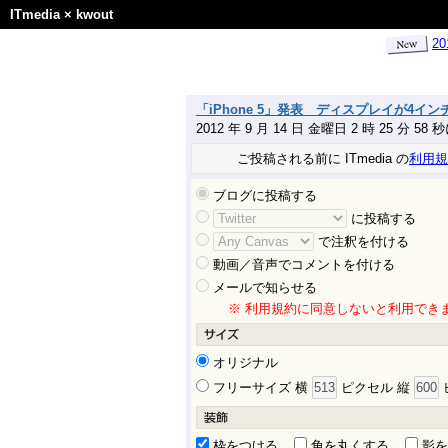
ITmedia
×
kwout
2
「iPhone 5」発表 ディスプレイが4インチに
2012 年 9 月 14 日 金曜日 2 時 25 分 58
ご投稿される前に ITmedia の
利用規
ブログに投稿する
に投稿する
で注釈を付ける
動画／音声でコメントを付ける
メールで知らせる
※ 利用規約に同意しないと利用でき
オリジナル
フリーサイズ 横
ピクセル 縦
枠をつける
角を丸くする
影を