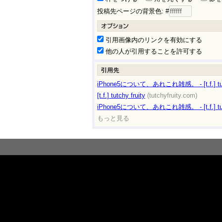
投稿先ページの背景色: #
引用画像内のリンクを有効にする
他の人が引用することを許可する
iPhone5について、あれこれ雑感。 - [t.f.] tutc
[t.f.] tutchy fruity
(tutchyfruity.com)
iPhone5について、あれこれ雑感。 - [t.f.] tutc
もっと見る