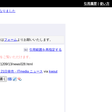
引用履歴
|
使い方
ようになりました
告は
フォーム
よりお願いいたします。
引用範囲を再指定する
をご覧いただけます。
日発売 - ITmedia ニュース
via
kwout