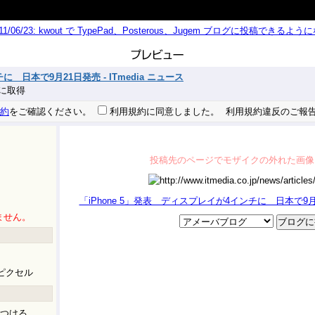
011/06/23: kwout で TypePad、Posterous、Jugem ブログに投稿できる
 日本で9月21日発売 - ITmedia ニュース
 秒に取得
約
をご確認ください。
利用規約に同意しました。
利用規約違反のご報
投稿先のページでモザイクの外れた画像
「iPhone 5」発表 ディスプレイが4インチに 日本で9月21
ません。
ピクセル
つける